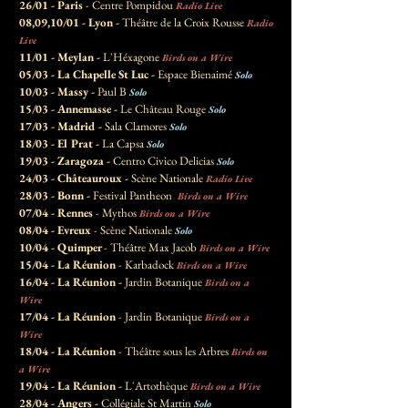
26/01 - Paris
- Centre Pompidou
Radio Live
08,09,10/01 - Lyon -
Théâtre de la Croix Rousse
Radio
Live
11/01 - Meylan -
L'Héxagone
Birds on a Wire
05/03 - La Chapelle St Luc -
Espace Bienaimé
Solo
10/03 - Massy -
Paul B
Solo
15/03 - Annemasse -
Le Château Rouge
Solo
17/03 - Madrid -
Sala Clamores
Solo
18/03 - El Prat -
La Capsa
Solo
19/03 - Zaragoza -
Centro Civico Delicias
Solo
24/03 - Châteauroux -
Scène Nationale
Radio Live
28/03 - Bonn -
Festival Pantheon
Birds on a Wire
07/04 - Rennes
- Mythos
Birds on a Wire
08/04 - Evreux
- Scène Nationale
Solo
10/04 - Quimper
- Théâtre Max Jacob
Birds on a Wire
15/04 - La Réunion
- Karbadock
Birds on a Wire
16/04 - La Réunion -
Jardin Botanique
Birds on a
Wire
17/04 - La Réunion
- Jardin Botanique
Birds on a
Wire
18/04 - La Réunion
- Théâtre sous les Arbres
Birds on
a Wire
19/04 - La Réunion -
L'Artothèque
Birds on a Wire
28/04 - Angers -
Collégiale St Martin
Solo