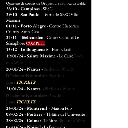
Quarteto de cordas da Orquestra Sinfonica da Bahia
28/10 - Campinas
- SESC
29/10 - Sao Paulo
- Teatro do SESC Vila
Mariana
01/11 - Porto Alegre
- Centro Historico
Cultural Santa Casa
24/11 -
Téebeurden
- Centre Culturel Le
Sémaphore
COMPLET
15/12 - Le Bouguenais
- Pianocktail
19/01/24
- Sainte Maxime
- Le Carré
Birds
on a Wire
20/01/24 - Nantes
-
Birds on a Wire &
l'Orchestre National des Pay
s de la
Loire
TICKETS
21/01/24
- Nantes
-
Birds on a Wire &
l'Orchestre National des Pays de la
Loire
TICKETS
26/01/24 - Montreuil -
Maison Pop
08/02/24 - Poitiers -
Théâtre de l'Université
28/02/24 - Colmar
-Théâtre
Birds on a Wire
02/03/24
- Noisiel
- La Ferme du