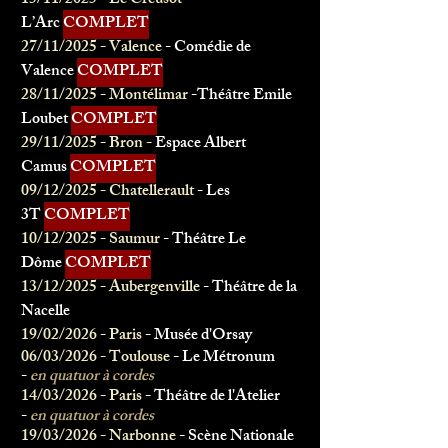
15/11/2025 - Le Creusot -
L’Arc
COMPLET
27/11/2025 - Valence
- Comédie de
Valence
COMPLET
28/11/2025 - Montélimar
-Théâtre Emile
Loubet
COMPLET
29/11/2025 - Bron -
Espace Albert
Camus
COMPLET
09/12/2025 - Chatellerault
- Les
3T
COMPLET
10/12/2025 - Saumur
- Théâtre Le
Dôme
COMPLET
13/12/2025 - Aubergenville
- Théâtre de la
Nacelle
19/02/2026 - Paris
- Musée d'Orsay
06/03/2026 - Toulouse
- Le
Métronum
-
en quatuor à cordes
14/03/2026 - Paris
- Théâtre de l'Atelier
-
en quatuor à cordes
19/03/2026 - Narbonne
- Scène Nationale