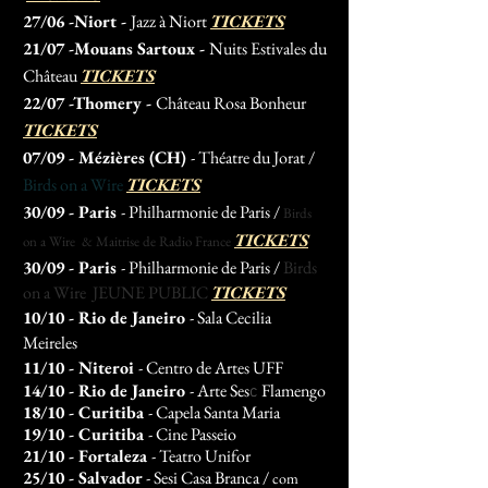
27/06
-Niort
-
Jazz à Niort
TICKETS
21/07
-Mouans Sartoux
-
Nuits Estivales du
Château
TICKETS
22
/07
-
Thomery
-
Ch
âteau Rosa Bonheur
TICKETS
07/09 - Méziè
res (CH)
- Théatre du Jorat /
Birds on a Wire
TICKETS
30/09 - Paris
- Philharmonie de Paris /
Birds
TICKETS
on a Wire & Maitrise de Radio France
30/09 - Paris
- Philharmonie de Paris /
Birds
on a Wire JEUNE PUBLIC
TICKETS
10/10 - Rio de Janeiro
- Sala Cecilia
Meireles
11/10 - Niteroi
- Centro de Artes UFF
14/10 - Rio de Janeiro
- Arte
Ses
Flamengo
c
18/10 - Curitiba
- Capela Santa Maria
19/10 - Curitiba
- Cine Passeio
21/10 - Fortaleza
- Teatro Unifor
25/10 - Salvador
- Sesi Casa Branca /
com