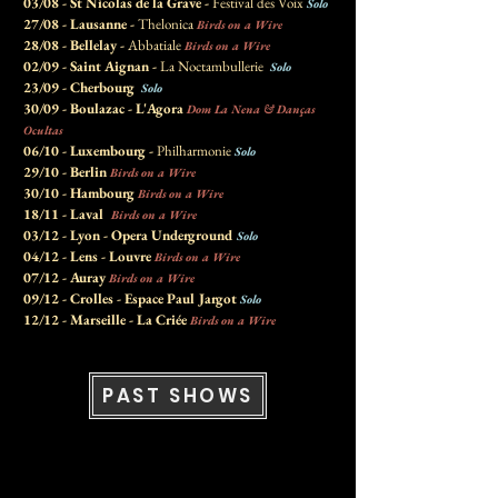
03/08 - St Nicolas de la Grave -
Festival des Voix
Solo
27/08 - Lausanne -
Thelonica
Birds on a Wire
28/08 - Bellelay -
Abbatiale
Birds on a Wire
02/09 - Saint Aignan -
La Noctambullerie
Solo
23/09 - Cherbourg
Solo
30/09 - Boulazac - L'Agora
Dom La Nena & Danças
Ocultas
06/10 - Luxembourg -
Philharmonie
Solo
29/10 - Berlin
Birds on a Wire
30/10 - Hambourg
Birds on a Wire
18/11 - Laval
Birds on a Wire
03/12 - Lyon - Opera Underground
Solo
04/12 - Lens - Louvre
Birds on a Wire
07/12 - Auray
Birds on a Wire
09/12 - Crolles - Espace Paul Jargot
Solo
12/12 - Marseille - La Criée
Birds on a Wire
PAST SHOWS