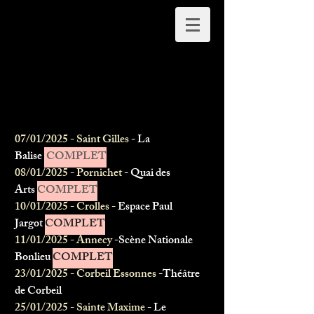
NEXT SHOWS
07/01/2025 - Saint Gilles
- La
Balise
COMPLET
08/01/2025 - Pornichet
- Quai des
Arts
COMPLET
10/01/2025 - Crolles -
Espace Paul
Jargot
COMPLET
11/01/2025 - Annecy
-Scène Nationale
Bonlieu
COMPLET
23/01/2025 - Corbeil Essonnes
-Théâtre
de Corbeil
25/01/2025 - Sainte Maxime
- Le