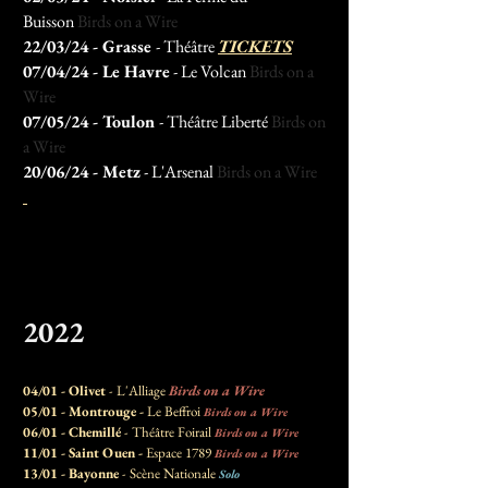
Buisson
Birds on a Wire
22/03/24 - Grasse
- Théâtre
TICKETS
07/04/24
- Le Havre
- Le Volcan
Birds on a
Wire
07/05/24
- Toulon
- Théâtre Liberté
Birds on
a Wire
20/06/24
- Metz
- L'Arsenal
Birds on a Wire
20
22
04/01 - Olivet
- L'Alliage
Birds on a Wire
05/01 - Montrouge -
Le Beffroi
Birds on a Wire
06/01 - Chemillé
- Théâtre Foirail
Birds on a Wire
11/01 - Saint Ouen -
Espace 1789
Birds on a Wire
13/01 - Bayonne
- Scène Nationale
Solo