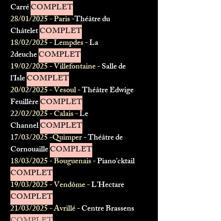
Carré
COMPLET
28/01/2025 - Paris
-Théâtre du
Châtelet
COMPLET
18/02/2025 - Lempdes
- La
2deuche
COMPLET
19/02/2025 - Villefontaine
- Salle de
l’Isle
COMPLET
20/02/2025 - Vesoul
- Théâtre Edwige
Feuillère
COMPLET
22/02/2025 - Calais -
Le
Channel
COMPLET
17/03/2025 -Quimper
- Théâtre de
Cornouaille
COMPLET
18/03/2025 - Bouguenais
- Piano’cktail
COMPLET
19/03/2025 - Vendôme
- L’Hectare
COMPLET
21/03/2025 - Avrillé
- Centre Brassens