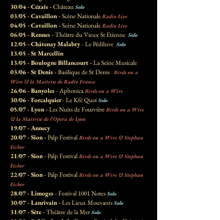
30/04 - Cézais -
Château
Solo
03/05 - Cavaillon -
Scène Nationale
Radio Live
04/05 - Cavaillon -
Scène Nationale
Radio Live
06/05 - Rennes -
Théâtre du Vieux St Etienne
Solo
12/05 - Châtenay Malabry
- Le Pédiluve
Solo
13/05 - St Marcellin
13/05 - Boulogne Billancourt -
La Seine Musicale
03/06 - St Denis -
Basilique de St Denis
Birds on a
Wire & la Maitrise de Radio France
26/06 - Banyoles
- Aphonica
Birds on a Wire
30/06 - Forcalquier
- Le Kfé Quoi
Solo
05/07 - Lyon -
Les Nuits de Fourvière
Birds on a Wire
& la Maitrise de l'Opera de Lyon
19/07 - Annecy
20/07 - Sion -
Palp Festival
Birds on a Wire & Stephan
Eicher
21/07 - Sion
- Palp Festival
Birds on a Wire & Stephan
Eicher
22/07 - Sion
- Palp Festival
Birds on a Wire & Stephan
Eicher
28/07 - Limoges
- Festival 1001 Notes
Solo
30/07 - Lanrivain -
Les Lieux Mouvants
Solo
31/07 - Sète -
Théâtre de la Mer
Solo