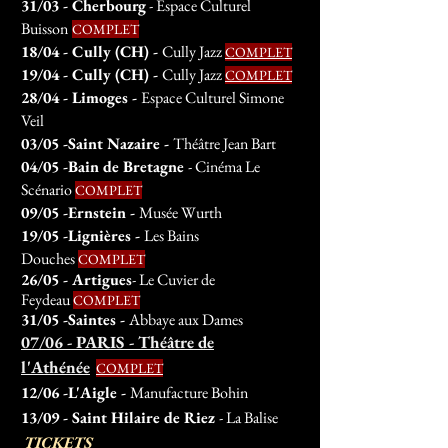
31/03 - Cherbourg
- Espace Culturel
Buisson
COMPLET
18/04 - Cully (CH) -
Cully Jazz
COMPLET
19/04 - Cully (CH) -
Cully Jazz
COMPLET
28/04 - Limoges -
Espace Culturel Simone
Veil
03
/05 -Saint Nazaire -
Théâtre Jean Bart
04
/05
-Bain de Bretagne
- Cinéma Le
Scénario
COMPLET
09
/05
-Ernstein
-
Musée Wurth
19/05
-Lignières
-
Les Bains
Douches
COMPLET
26/05 - Artigues
- Le Cuvier de
Feydeau
COMPLET
31
/05
-
Saintes
-
Abbaye aux Dames
07/06 - PARIS - Théâtre de
l'Ath
énée
COMPLET
12/06
-L'Aigle
-
Manufacture Bohin
13/09 - Saint Hilaire de Riez
- La Balise
TICKETS