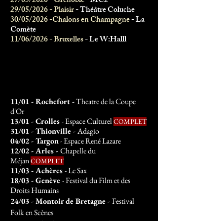
27/05/2026 - Grenoble
- MC2
29/05/2026 - Plaisir
- Théâtre Coluche
30/05/2026 -Chalons en Champagne
- La
Comète
11/06/2026 - Bruxelles
- Le W:Halll
​2023
11/01 - Rochefort -
Th
eatre de la Coupe
d'Or
13/01 - Crolles
- Espace Culturel
COMPLET
31/01 - Thionville -
Adagio
04/02 - Targon
- Espace René Laza
re
12/02 - Arles -
Chapelle du
Méjan
COMPLET
11/03 - Achères
- Le Sax
18/03 - Genève
- Festival du Film et des
Droits Humains
24/03 - Montoir de Bretagne -
Festival
Folk en Scènes